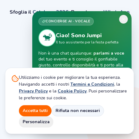
Sfoglia il
Catalogo 2026
. Prenotare su
WhatsApp
+39 379.37.13.061
.
CONCIERGE AI · VOCALE
🐒
Ciao! Sono Jumpi
Il tuo assistente per la festa perfetta
Non è una chat qualunque:
parlami a voce
del tuo evento e ti consiglio il gonfiabile
giusto, controllo disponibilità e ti porto alla
prenotazione.
Ci scusiamo per il disagio.
Utilizziamo i cookie per migliorare la tua esperienza.
Conversazione vocale in tempo reale
Navigando accetti i nostri
Termini e Condizioni
, la
Consigli su misura per la tua festa
Privacy Policy
e la
Cookie Policy
. Puoi personalizzare
Verifica date e ti guida alla prenotazione
le preferenze sui cookie.
Inizia a parlare con Jumpi
Accetta tutti
Rifiuta non necessari
Personalizza
Gratis · Nessuna registrazione