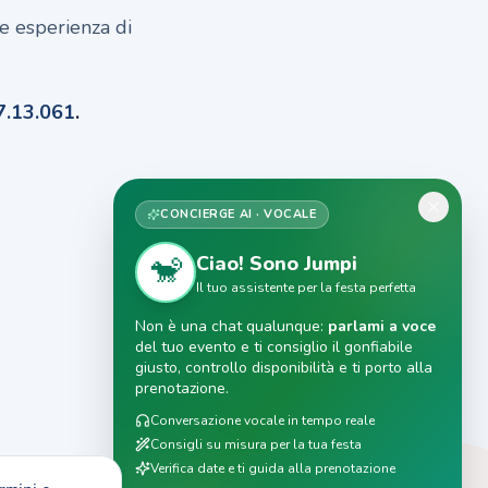
e esperienza di
.13.061
.
CONCIERGE AI · VOCALE
🐒
Ciao! Sono Jumpi
Il tuo assistente per la festa perfetta
Non è una chat qualunque:
parlami a voce
del tuo evento e ti consiglio il gonfiabile
giusto, controllo disponibilità e ti porto alla
prenotazione.
Conversazione vocale in tempo reale
Consigli su misura per la tua festa
Verifica date e ti guida alla prenotazione